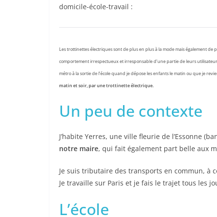
domicile-école-travail :
Les trottinettes électriques sont de plus en plus à la mode mais également de plus
comportement irrespectueux et irresponsable d’une partie de leurs utilisateurs. 
métro à la sortie de l’école quand je dépose les enfants le matin ou que je revie
matin et soir, par une trottinette électrique.
Un peu de contexte
J’habite Yerres, une ville fleurie de l’Essonne (b
notre maire
, qui fait également part belle aux
Je suis tributaire des transports en commun, à 
Je travaille sur Paris et je fais le trajet tous les 
L’école