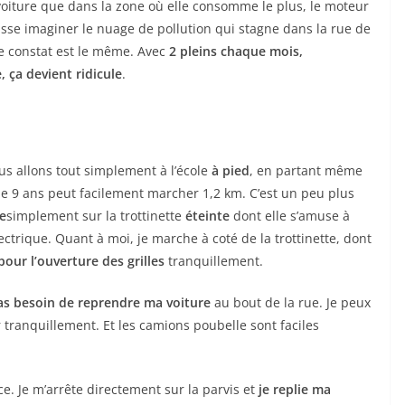
la voiture que dans la zone où elle consomme le plus, le moteur
isse imaginer le nuage de pollution qui stagne dans la rue de
e constat est le même. Avec
2 pleins chaque mois,
 ça devient ridicule
.
us allons tout simplement à l’école
à pied
, en partant même
de 9 ans peut facilement marcher 1,2 km. C’est un peu plus
e
simplement sur la trottinette
éteinte
dont elle s’amuse à
ectrique. Quant à moi, je marche à coté de la trottinette, dont
our l’ouverture des grilles
tranquillement.
as besoin de reprendre ma voiture
au bout de la rue. Je peux
er tranquillement. Et les camions poubelle sont faciles
e. Je m’arrête directement sur la parvis et
je replie ma