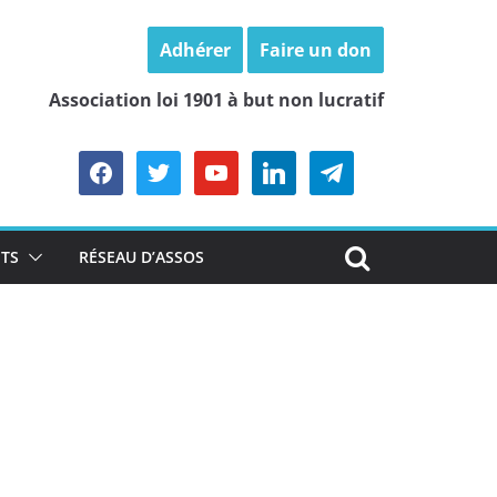
Adhérer
Faire un don
Association loi 1901 à but non lucratif
facebook
twitter
youtube
linkedin
telegram
TS
RÉSEAU D’ASSOS