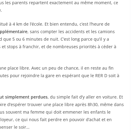
 tous les parents repartent exactement au même moment, ce
e.
itué à 4 km de l’école. Et bien entendu, c’est l’heure de
upplémentaire
, sans compter les accidents et les camions
que 5 ou 6 minutes de nuit. C’est long parce qu’il y a
et stops à franchir, et de nombreuses priorités à céder à
une place libre. Avec un peu de chance, il en reste au fin
utes pour rejoindre la gare en espérant que le RER D soit à
out simplement perdues
, du simple fait d’y aller en voiture. Et
soire d’espérer trouver une place libre après 8h30, même dans
e plus souvent ma femme qui doit emmener les enfants le
oyeur, ce qui nous fait perdre en pouvoir d’achat et en
penser le soir…