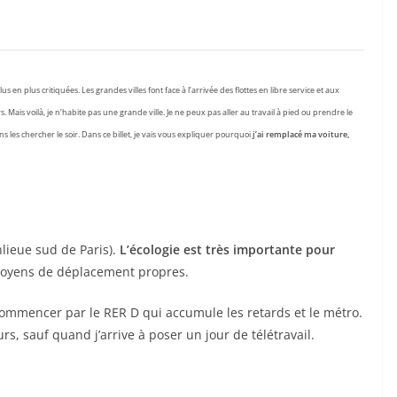
 en plus critiquées. Les grandes villes font face à l’arrivée des flottes en libre service et aux
Mais voilà, je n’habite pas une grande ville. Je ne peux pas aller au travail à pied ou prendre le
ns les chercher le soir. Dans ce billet, je vais vous expliquer pourquoi
j’ai remplacé ma voiture,
anlieue sud de Paris).
L’écologie est très importante pour
 moyens de déplacement propres.
commencer par le RER D qui accumule les retards et le métro.
jours, sauf quand j’arrive à poser un jour de télétravail.