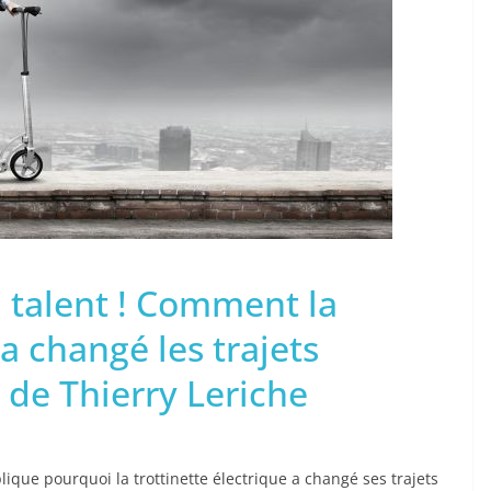
 talent ! Comment la
 a changé les trajets
 de Thierry Leriche
que pourquoi la trottinette électrique a changé ses trajets