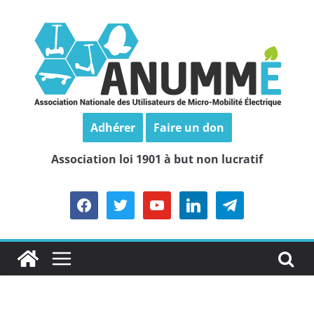
Passer
au
contenu
Adhérer
Faire un don
Association loi 1901 à but non lucratif
facebook
twitter
youtube
linkedin
telegram