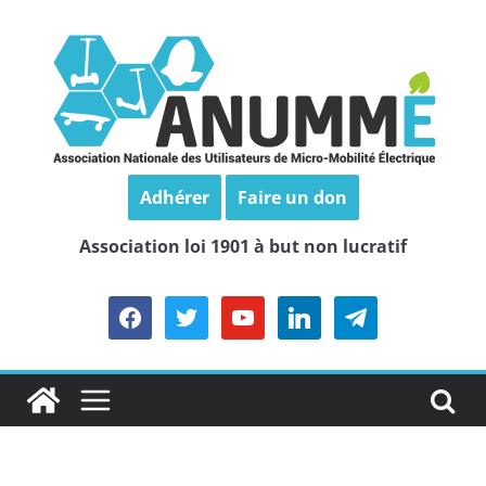
Passer
au
contenu
Adhérer
Faire un don
Association loi 1901 à but non lucratif
facebook
twitter
youtube
linkedin
telegram