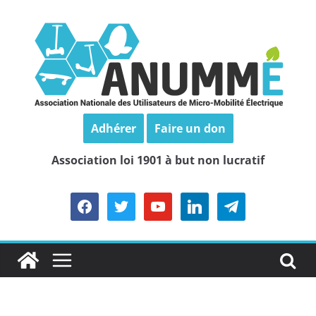
Passer
au
contenu
Adhérer
Faire un don
Association loi 1901 à but non lucratif
facebook
twitter
youtube
linkedin
telegram