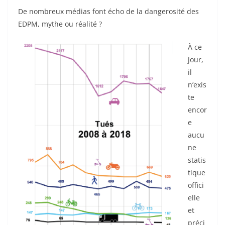
De nombreux médias font écho de la dangerosité des
EDPM, mythe ou réalité ?
À ce
jour,
il
n’exis
te
encor
e
aucu
ne
statis
tique
offici
elle
et
préci