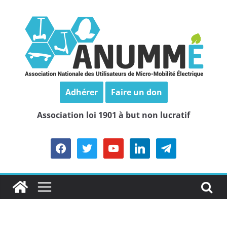
Passer
au
contenu
Adhérer
Faire un don
Association loi 1901 à but non lucratif
facebook
twitter
youtube
linkedin
telegram