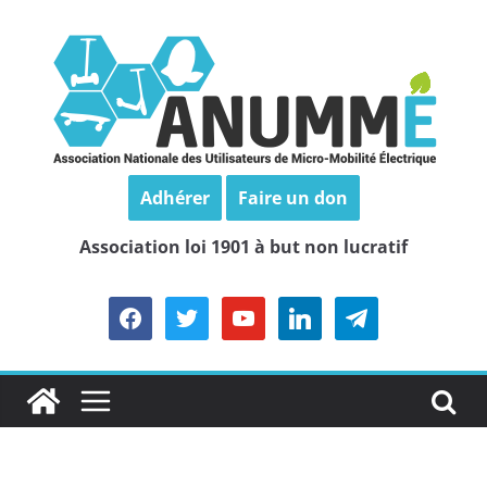
Passer
au
contenu
Adhérer
Faire un don
Association loi 1901 à but non lucratif
facebook
twitter
youtube
linkedin
telegram