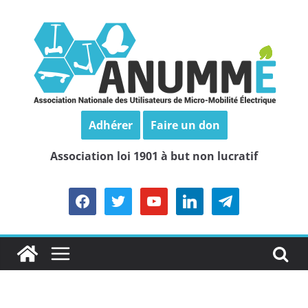
Passer
au
contenu
Adhérer
Faire un don
Association loi 1901 à but non lucratif
facebook
twitter
youtube
linkedin
telegram