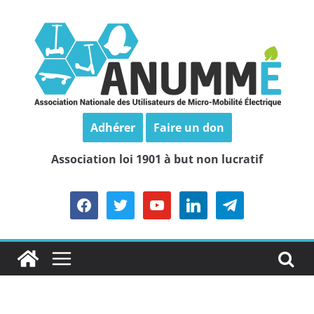
Passer
au
contenu
Adhérer
Faire un don
Association loi 1901 à but non lucratif
facebook
twitter
youtube
linkedin
telegram