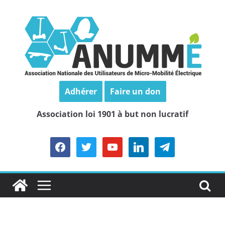
Passer
au
contenu
Adhérer
Faire un don
Association loi 1901 à but non lucratif
facebook
twitter
youtube
linkedin
telegram