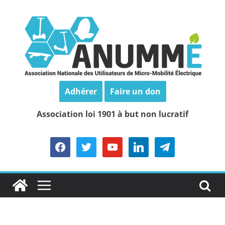
Passer
au
contenu
Adhérer
Faire un don
Association loi 1901 à but non lucratif
facebook
twitter
youtube
linkedin
telegram